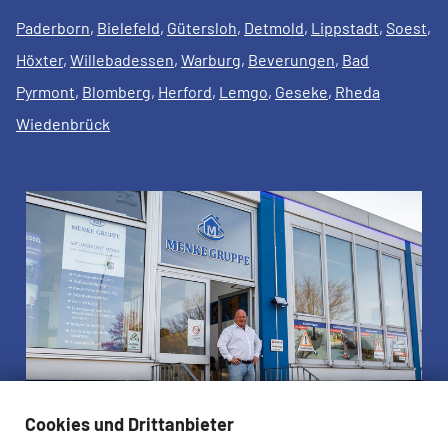
Paderborn
,
Bielefeld
,
Gütersloh
,
Detmold
,
Lippstadt
,
Soest
,
Höxter
,
Willebadessen
,
Warburg
,
Beverungen
,
Bad
Pyrmont
,
Blomberg
,
Herford
,
Lemgo
,
Geseke
,
Rheda
Wiedenbrück
Cookies und Drittanbieter